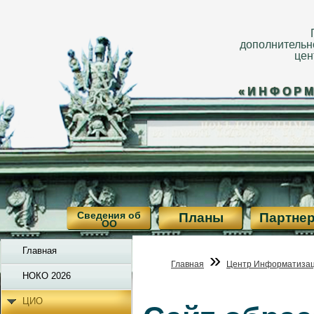
дополнительн
цен
«ИНФОРМ
Сведения об
Планы
Партне
ОО
Главная
»
Главная
Центр Информатизац
НОКО 2026
ЦИО