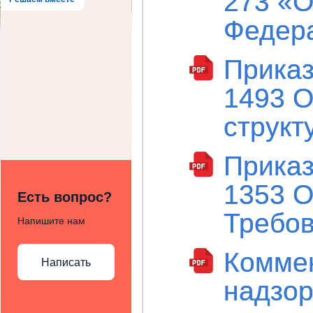
273 «О
Губернатора Сан
Федер
Методические ре
Приказ
1493 О
структ
Приказ
1353 О
Есть вопрос?
Требов
Напишите нам
Комме
Написать
надзор