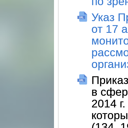
по зре
Указ П
от 17 
монито
рассмо
органи
Приказ
в сфер
2014 г
которы
(134, 1