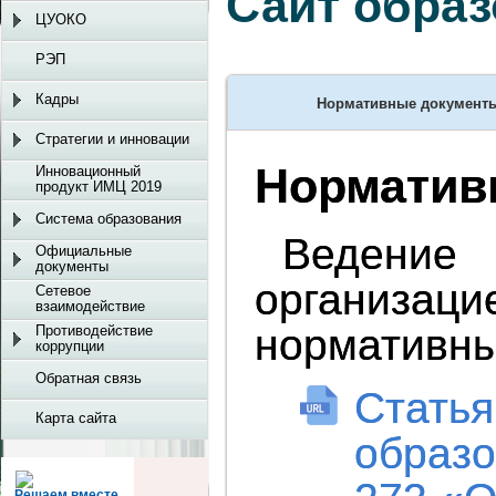
Сайт образ
ЦУОКО
РЭП
Кадры
Нормативные документ
Письмо Федераль
Перечень иннова
Стратегии и инновации
«О направлении 
организации в о
Норматив
Инновационный
продукт ИМЦ 2019
образования»
Система образования
Письмо Министер
Ведени
Официальные
официальном са
документы
организаци
Сетевое
Приложение к Пи
взаимодействие
2015 г. N 07-67
нормативны
Противодействие
Методических ре
коррупции
открытых источн
Обратная связь
образовательных
Cтатья
Карта сайта
Методические ре
образо
сайте учреждени
и социальной за
Решаем вместе