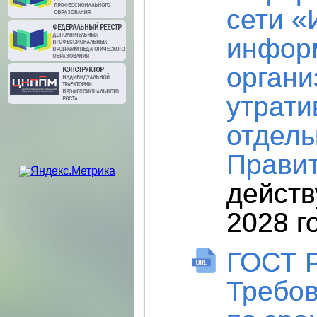
сети «
инфор
органи
утрати
отдель
Правит
действ
2028 г
ГОСТ Р
Требов