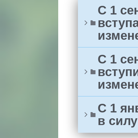
С 1 се
вступ
измен
С 1 се
вступ
измен
С 1 ян
в сил