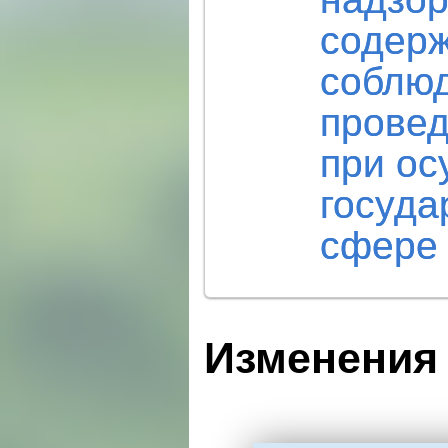
содерж
соблюд
провед
при ос
госуда
сфере
Изменения 