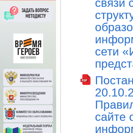
связи 
структ
образо
инфор
сети «
предс
Постан
20.10.
Прави
сайте 
инфор