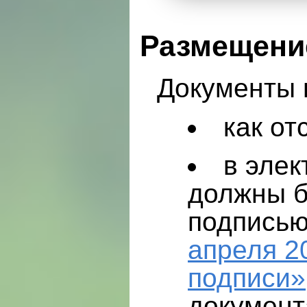
Размещение
Документы 
как от
в элек
должны б
подписью
апреля 2
подписи»
документ