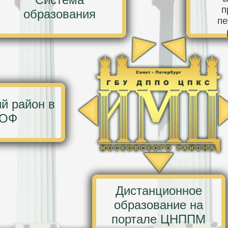
п
образования
пе
й район в
ОФ
Дистанционное
образование на
портале ЦНППМ