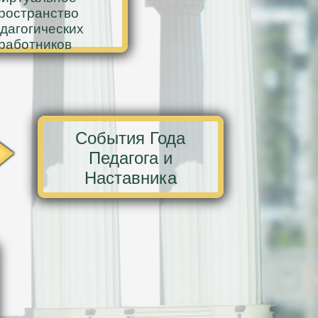
ространство
дагогических
работников
События Года
Педагога и
Наставника