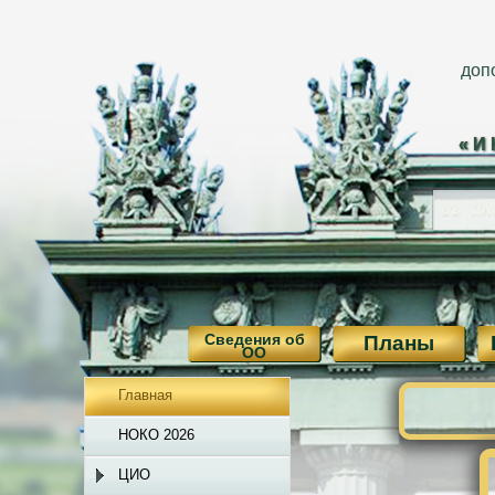
доп
«И
Сведения об
Планы
ОО
Главная
НОКО 2026
ЦИО