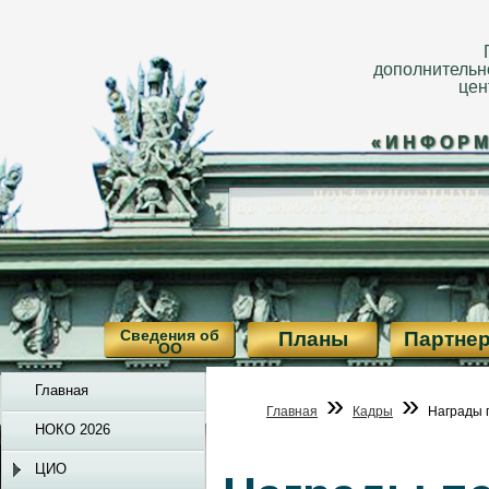
дополнительн
цен
«ИНФОРМ
Сведения об
Планы
Партне
ОО
Главная
»
»
Главная
Кадры
Награды 
НОКО 2026
ЦИО