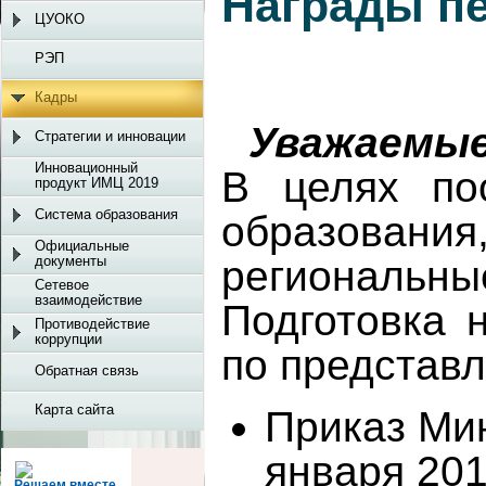
Награды пе
ЦУОКО
РЭП
Кадры
Уважаемые
Стратегии и инновации
Инновационный
В целях по
продукт ИМЦ 2019
Система образования
образовани
Официальные
документы
региональны
Сетевое
взаимодействие
Подготовка 
Противодействие
коррупции
по представ
Обратная связь
Карта сайта
Приказ Ми
января 20
Решаем вместе