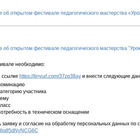
 об открытом фестивале педагогического мастерства «Урок
 об открытом фестивале педагогического мастерства "Урок 
тивале необходимо:
о ссылке
https://tinyurl.com/37zp38ay
и внести следующие дан
номинацию
категорию участника
тему
класс
потребность в техническом оснащении
 заявку и согласие на обработку персональных данных по 
n46q85dNyNCG6C