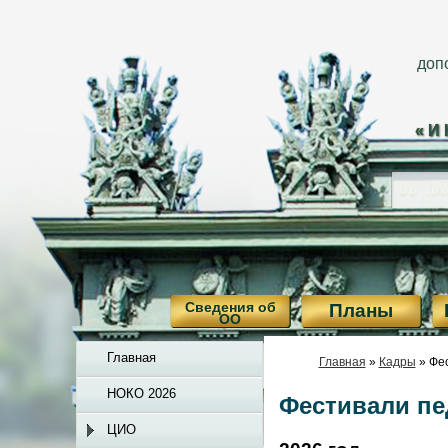
доп
«И
Сведения об
Планы
ОО
Главная
Главная
»
Кадры
»
Фес
НОКО 2026
Фестивали пе
ЦИО