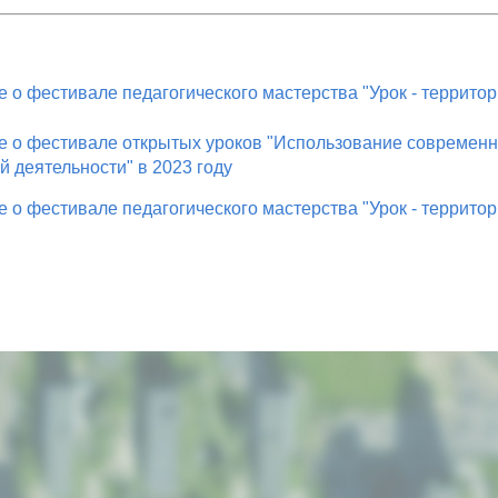
 о фестивале педагогического мастерства "Урок - территори
 о фестивале открытых уроков "Использование современны
й деятельности" в 2023 году
 о фестивале педагогического мастерства "Урок - территор