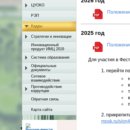
2026 год
ЦУОКО
Положение
РЭП
Кадры
2025 год
Стратегии и инновации
Положение
Инновационный
продукт ИМЦ 2019
Система образования
Для участия в Фес
Официальные
документы
перейти п
Сетевое
взаимодействие
Противодействие
коррупции
Обратная связь
Карта сайта
прикрепить
mosk.ru/s/o
Решаем вместе