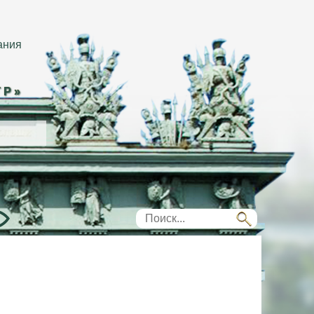
ания
ТР»