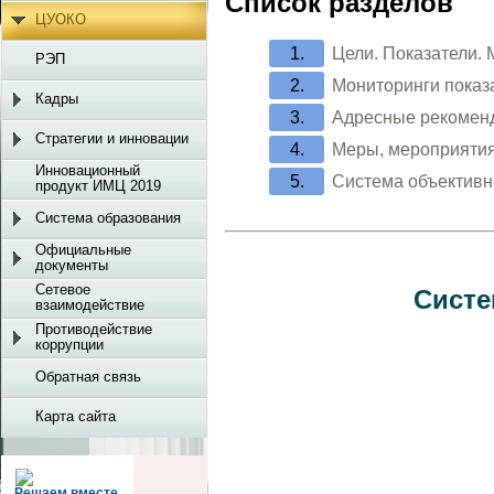
Список разделов
ЦУОКО
Цели. Показатели. 
РЭП
Мониторинги показа
Кадры
Адресные рекомен
Стратегии и инновации
Меры, мероприятия
Инновационный
Система объективн
продукт ИМЦ 2019
Система образования
Официальные
документы
Сетевое
Систе
взаимодействие
Противодействие
коррупции
Обратная связь
Карта сайта
Решаем вместе