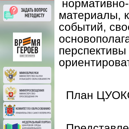
нормативно-
материалы, к
событий, св
основополаг
перспективы
ориентирова
План ЦУО
Представл