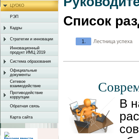
Руководит
ЦУОКО
Список ра
РЭП
Кадры
Стратегии и инновации
Лестница успеха
Инновационный
продукт ИМЦ 2019
Система образования
Официальные
документы
Сетевое
Соврем
взаимодействие
Противодействие
коррупции
В н
Обратная связь
ра
Карта сайта
сов
Решаем вместе