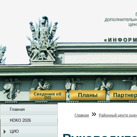
дополнительн
цен
«ИНФОРМ
Сведения об
Планы
Партне
ОО
Главная
»
Главная
Районный центр оцен
НОКО 2026
ЦИО