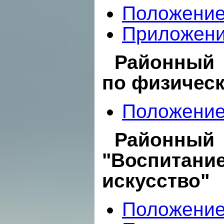
Положени
Приложен
Районный 
по физическ
Положени
Районны
"Воспитани
искусство"
Положени