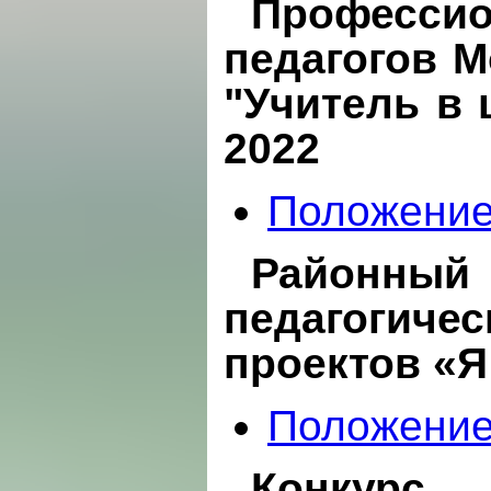
Професс
педагогов М
"Учитель в 
2022
Положени
Районный 
педагогич
проектов «Я
Положени
Конкурс