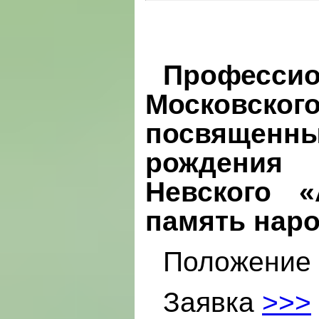
Професс
Московско
посвященны
рожден
Невского
«
память нар
Положение
Заявка
>>>