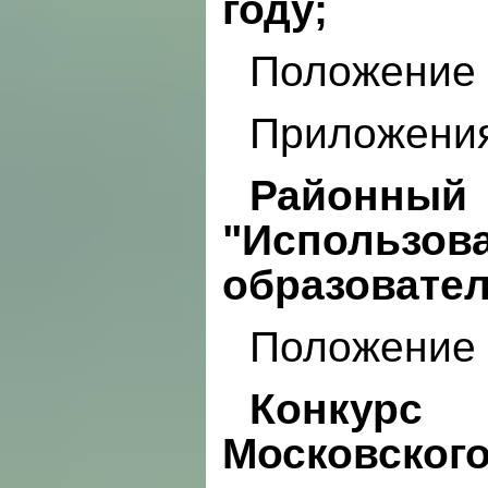
году;
Положение
Приложени
Районны
"Использов
образовател
Положение
Конкурс
Московског