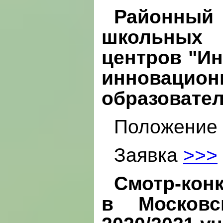
Районный
школьных
центров "И
инновац
образовате
Положение
Заявка
>>>
Смотр-кон
в Московс