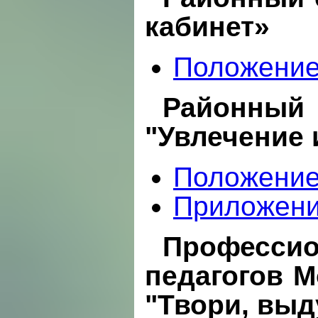
кабинет»
Положени
Районны
"Увлечение 
Положени
Приложен
Професс
педагогов М
"Твори, выд