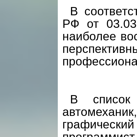
В соответс
РФ от 03.03
наиболее во
перспектив
профессиона
В список
автомехан
графический
программи