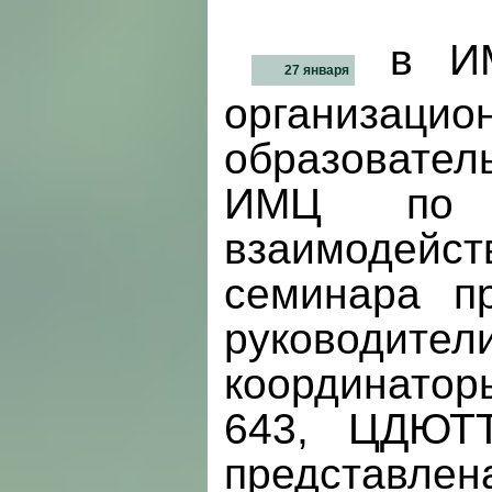
в ИМ
27 января
организац
образовател
ИМЦ по р
взаимодейст
семинара п
руководит
координаторы
643, ЦДЮТ
представлен