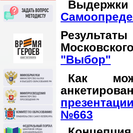
Выдержки
Самоопреде
Результаты
Московског
"Выбор"
Как мож
анкетиров
презентации
№663
Концеп