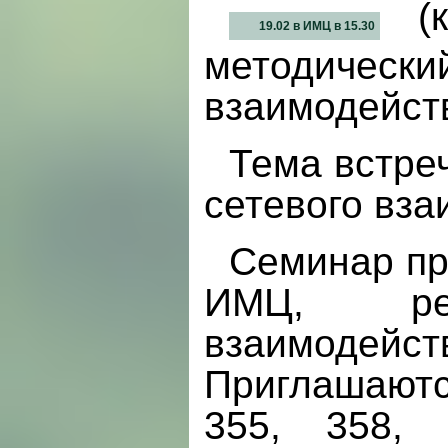
(к
19.02 в ИМЦ в 15.30
методически
взаимодейст
Тема встре
сетевого вз
Семинар пр
ИМЦ, реа
взаимодей
Приглашают
355, 358, 