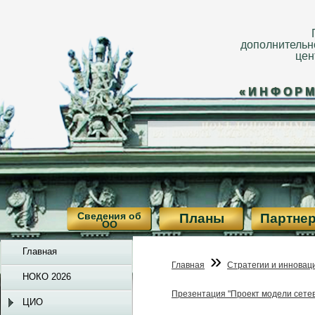
дополнительн
цен
«ИНФОРМ
Сведения об
Планы
Партне
ОО
Главная
»
Главная
Стратегии и инновац
НОКО 2026
Презентация "Проект модели сетев
ЦИО