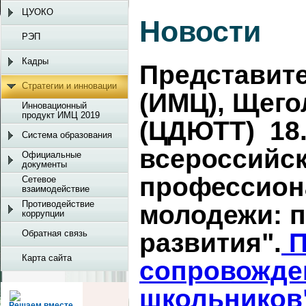
ЦУОКО
Новости
РЭП
Кадры
Представите
Стратегии и инновации
(ИМЦ), Щегол
Инновационный
продукт ИМЦ 2019
(ЦДЮТТ) 18.
Система образования
всероссийс
Официальные
документы
профессион
Сетевое
взаимодействие
Противодействие
молодежи: п
коррупции
Обратная связь
развития".
П
Карта сайта
сопровожде
школьников
Решаем вместе