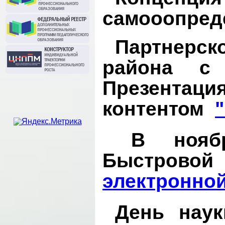
самооопред
Партнерск
района с
Презентац
контентом
В ноябре
Быстрово
электронной
День нау