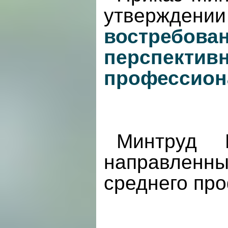
утвержд
востребов
перспектив
профессион
Минтруд 
направленн
среднего пр