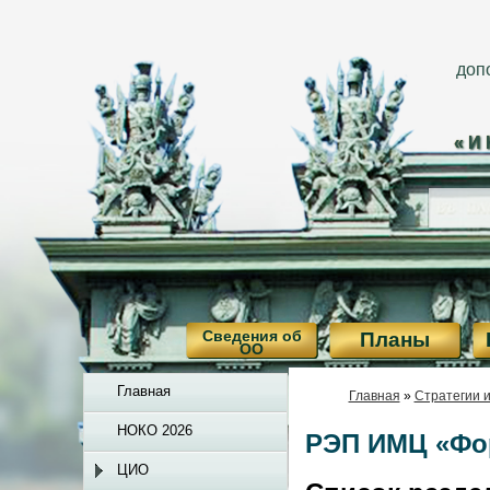
доп
«И
Сведения об
Планы
ОО
Главная
Главная
»
Стратегии 
НОКО 2026
РЭП ИМЦ «Фор
ЦИО