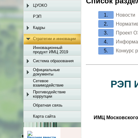
Список разде
ЦУОКО
Новости
РЭП
Норматив
Кадры
Проект 
Стратегии и инновации
Информац
Инновационный
Конкурс 
продукт ИМЦ 2019
Система образования
Официальные
документы
Сетевое
РЭП 
взаимодействие
Противодействие
коррупции
Обратная связь
Карта сайта
ИМЦ Московского
Решаем вместе