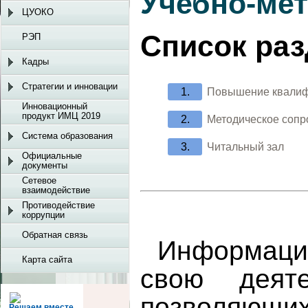
Учебно-мет
ЦУОКО
Список ра
РЭП
Кадры
Стратегии и инновации
Повышение квали
Инновационный
продукт ИМЦ 2019
Методическое соп
Система образования
Читальный зал
Официальные
документы
Сетевое
взаимодействие
Противодействие
коррупции
Обратная связь
Информаци
Карта сайта
свою деяте
позволяю
Решаем вместе