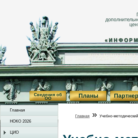
дополнительн
цен
«ИНФОРМ
Сведения об
Планы
Партне
ОО
Главная
»
Главная
Учебно-методический
НОКО 2026
ЦИО