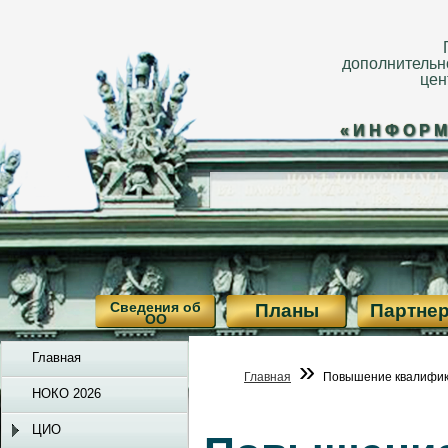
дополнительн
цен
«ИНФОРМ
Сведения об
Планы
Партне
ОО
Главная
»
Главная
Повышение квалифи
НОКО 2026
ЦИО