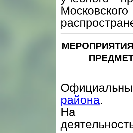
Московского
распростран
МЕРОПРИЯТИЯ
ПРЕДМЕТ
Официаль
района
.
На ка
деят