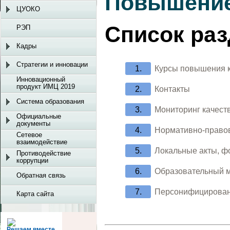
Повышение
ЦУОКО
Список ра
РЭП
Кадры
Стратегии и инновации
Курсы повышения 
Инновационный
продукт ИМЦ 2019
Контакты
Система образования
Мониторинг качест
Официальные
документы
Нормативно-право
Сетевое
взаимодействие
Локальные акты, ф
Противодействие
коррупции
Образовательный 
Обратная связь
Персонифицирован
Карта сайта
Решаем вместе