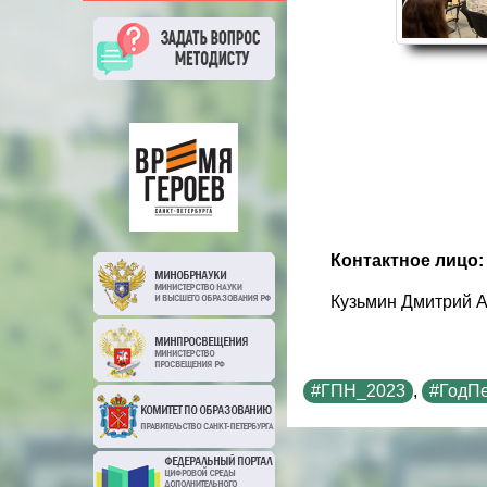
Контактное лицо:
Кузьмин Дмитрий А
#ГПН_2023
,
#ГодПе