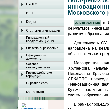
Пост-релиз о
ЦУОКО
инновационны
Московского р
РЭП
Кадры
в И
22 мая 2023 года
результатов инновац
Стратегии и инновации
развития образования 
Инновационный
продукт ИМЦ 2019
Деятельность ОУ
Система образования
направлена на реал
образовательная сред
Официальные
документы
Мероприятие нач
Сетевое
взаимодействие
Хрупенкова, началь
Противодействие
Николаевна Крылова
коррупции
СПбАППО, председат
Обратная связь
«Инновационная деят
Кузьмин, заместител
Карта сайта
системы образования 
В рамках процедур
Решаем вместе