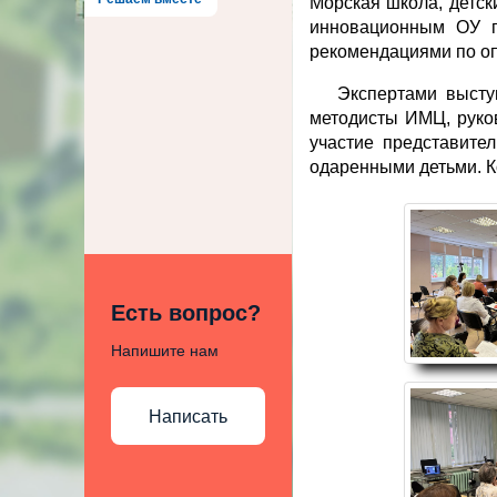
Морская школа, детск
инновационным ОУ п
рекомендациями по оп
Экспертами выст
методисты ИМЦ, руко
участие представите
одаренными детьми. Ко
Есть вопрос?
Напишите нам
Написать