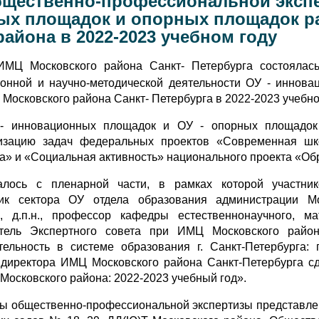
бщественно-профессиональной эксп
х площадок и опорных площадок ра
айона в 2022-2023 учебном году
МЦ Московского района Санкт- Петербурга состоялась
ионной и научно-методической деятельности ОУ - иннов
Московского района Санкт- Петербурга в 2022-2023 учебно
 - инновационных площадок и ОУ - опорных площадок 
изацию задач федеральных проектов «Современная шко
а» и «Социальная активность» национального проекта «Об
алось с пленарной части, в рамках которой участник
ник сектора ОУ отдела образования администрации Мо
, д.п.н., профессор кафедры естественнонаучного, м
ель Экспертного совета при ИМЦ Московского район
ельность в системе образования г. Санкт-Петербурга: 
ь директора ИМЦ Московского района Санкт-Петербурга 
Московского района: 2022-2023 учебный год».
ы общественно-профессиональной экспертизы представлены 