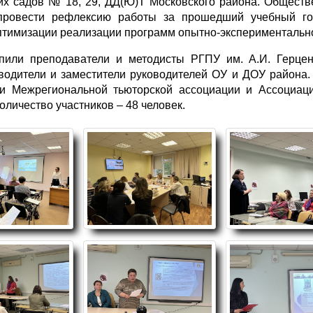
их садов № 18, 29, ДД(Ю)Т Московского района. Обществ
ровести рефлексию работы за прошедший учебный год,
тимизации реализации программ опытно-экспериментально
упили преподаватели и методисты РГПУ им. А.И. Герц
водители и заместители руководителей ОУ и ДОУ района.
ли Межрегиональной тьюторской ассоциации и Ассоциаци
личество участников – 48 человек.