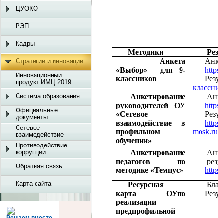
ЦУОКО
РЭП
Кадры
Методики
Ре
Анкета
Анк
Стратегии и инновации
«Выбор»
для 9-
htt
Инновационный
классников
Рез
продукт ИМЦ 2019
классн
Система образования
Анкетирование
Ан
руководителей ОУ
htt
Официальные
«Сетевое
Рез
документы
взаимодействие в
http
Сетевое
профильном
mosk.r
взаимодействие
обучении»
Противодействие
коррупции
Анкетирование
Анк
педагогов по
рез
Обратная связь
методике «Темпус»
htt
Карта сайта
Ресурсная
Бл
карта
ОУпо
Рез
реализации
предпрофильной
Решаем вместе